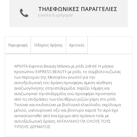
ΤΗΛΕΦΩΝΙΚΈΣ ΠΑΡΑΓΓΕΛΊΕΣ
εύκολα & γρήγορα!
Περιγραφή
Οδηγίες Χρήσης
Κριτικές
APIVITA Express Beauty Μάσκα με ρόδι 2x8 ml: Η μάσκα
προσώπου EXPRESS BEAUTY με ρόδι, το σύμβολο ευζωίας
των περιοχών της Μεσογείου γνωστό για την
αντιοξειδωτική του δράση προσφέρει άμεση αίσθηση
αναζωογόνησης στην επιδερμίδα. Χαρίζει λάμψη και
αναζωογονεί την επιδερμίδα, ενώ προσφέρει προστασία
από τις επιδράσεις των ελευθέρων ριζών χάρη στο ρόδι
Τονώνει και ενυδατώνει με βιολογικό ελαιόλαδο, εκχύλισμα
μελιού, υαλουρονικό οξύ και βούτυρο καριτέ Το νερό έχει
αντικατασταθεί από ένα έγχυμα από πράσινο τσάι με
αντιοξειδωτική δράση. ΚΑΤΑΛΛΗΛΟ ΓΙΑ ΟΛΟΥΣ ΤΟΥΣ
ΤΥΠΟΥΣ ΔΕΡΜΑΤΟΣ