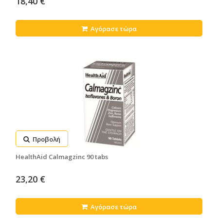
18,40 €
Αγόρασε τώρα
Προβολή
HealthAid Calmagzinc 90 tabs
23,20 €
Αγόρασε τώρα