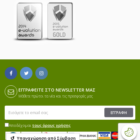
ΕΓΓΡΑΦΕΊΤΕ ΣΤΟ NEWSLETTER ΜΑΣ
Μάθετε πρώτοι τα νέα και τις προσφορές μας
ΕΓΓΡΑΦΉ
Αποδέχομαι
τους όρους χρήσης
↺
Υπαναχώρηση από Σύμβαση