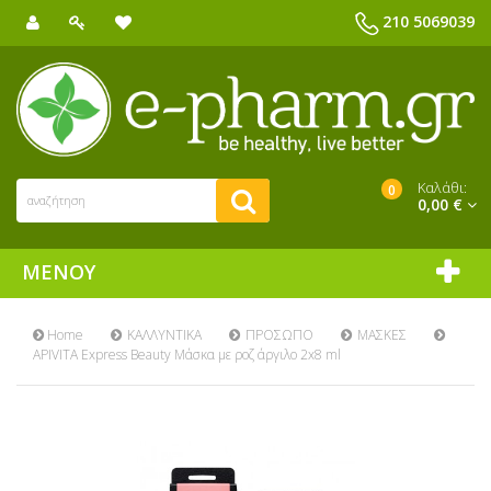
210 5069039
Καλάθι:
0
0,00 €
ΜΕΝΟΎ
Home
ΚΑΛΛΥΝΤΙΚΑ
ΠΡΟΣΩΠΟ
ΜΑΣΚΕΣ
APIVITA Express Beauty Μάσκα με ροζ άργιλο 2x8 ml