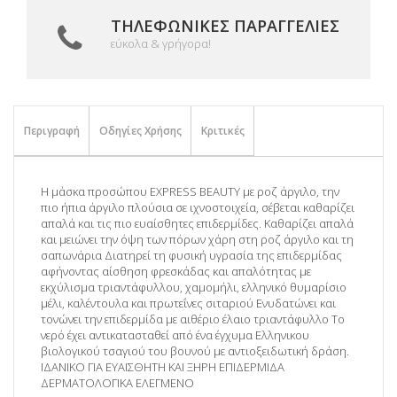
ΤΗΛΕΦΩΝΙΚΈΣ ΠΑΡΑΓΓΕΛΊΕΣ
εύκολα & γρήγορα!
Περιγραφή
Οδηγίες Χρήσης
Κριτικές
Η μάσκα προσώπου EXPRESS BEAUTY με ροζ άργιλο, την
πιο ήπια άργιλο πλούσια σε ιχνοστοιχεία, σέβεται καθαρίζει
απαλά και τις πιο ευαίσθητες επιδερμίδες. Καθαρίζει απαλά
και μειώνει την όψη των πόρων χάρη στη ροζ άργιλο και τη
σαπωνάρια Διατηρεί τη φυσική υγρασία της επιδερμίδας
αφήνοντας αίσθηση φρεσκάδας και απαλότητας με
εκχύλισμα τριαντάφυλλου, χαμομήλι, ελληνικό θυμαρίσιο
μέλι, καλέντουλα και πρωτεΐνες σιταριού Ενυδατώνει και
τονώνει την επιδερμίδα με αιθέριο έλαιο τριαντάφυλλο Το
νερό έχει αντικατασταθεί από ένα έγχυμα Ελληνικου
βιολογικού τσαγιού του βουνού με αντιοξειδωτική δράση.
ΙΔΑΝΙΚΟ ΓΙΑ ΕΥΑΙΣΘΗΤΗ ΚΑΙ ΞΗΡΗ ΕΠΙΔΕΡΜΙΔΑ
ΔΕΡΜΑΤΟΛΟΓΙΚΑ ΕΛΕΓΜΕΝΟ