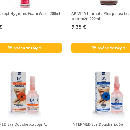
sept Hygienic Foam Wash 200ml
APIVITA Intimate Plus με tea tr
πρόπολη 200ml
€
9,35 €
Αγόρασε τώρα
Αγόρασε τώρα
MED Eva Douche Χαμομήλι
INTERMED Eva Douche Σόδα