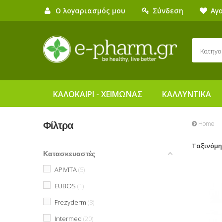
Ο λογαριασμός μου
Σύνδεση
Αγ
Κατηγο
ΚΑΛΟΚΑΙΡΙ - ΧΕΙΜΩΝΑΣ
ΚΑΛΛΥΝΤΙΚΑ
Home
Φίλτρα
Ταξινόμ
Κατασκευαστές
APIVITA
5
EUBOS
1
Frezyderm
8
Intermed
20