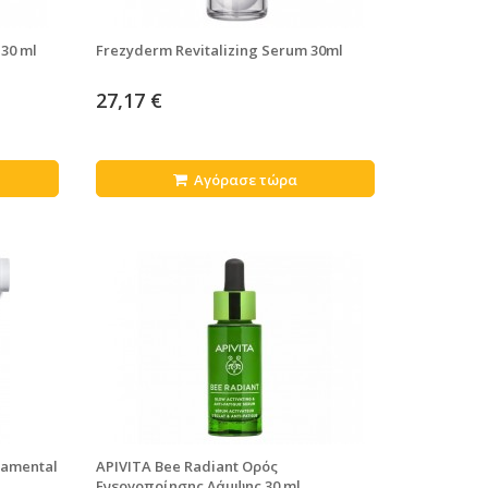
 30 ml
Frezyderm Revitalizing Serum 30ml
27,17 €
Αγόρασε τώρα
damental
APIVITA Bee Radiant Ορός
Ενεργοποίησης Λάμψης 30 ml