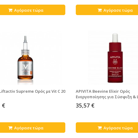
Αγόρασε τώρα
Αγόρασε τώρα
Liftactiv Supreme Ορός με Vit C 20
APIVITA Beevine Elixir Ορός
Ενεργοποίησης για Σύσφιξη & L
30 ml
 €
35,57 €
Αγόρασε τώρα
Αγόρασε τώρα