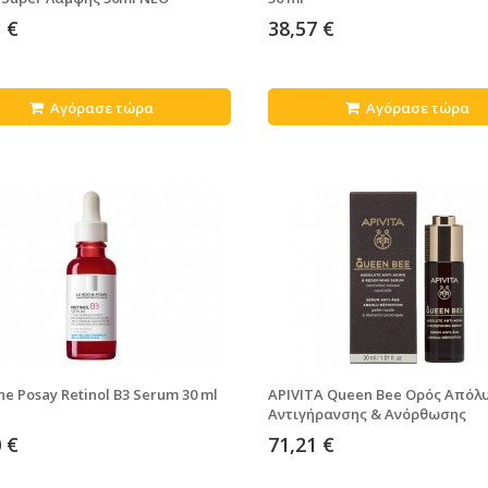
 €
38,57 €
Αγόρασε τώρα
Αγόρασε τώρα
he Posay Retinol B3 Serum 30 ml
APIVITA Queen Bee Ορός Απόλ
Αντιγήρανσης & Ανόρθωσης
Περιγράμματος 30 ml
 €
71,21 €