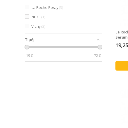
La Roche Posay
3
NUXE
1
Vichy
3
La Roc
Serum
Τιμή
19,25
19
€
72
€