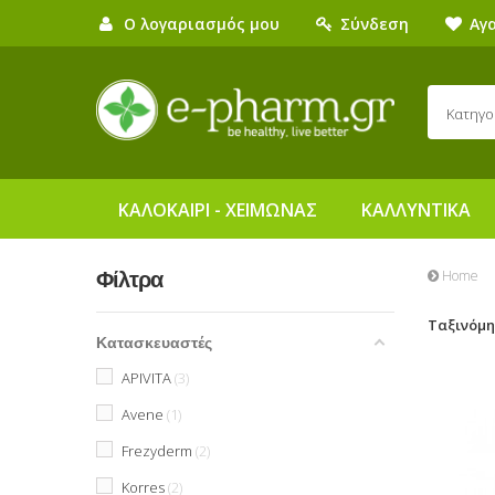
Ο λογαριασμός μου
Σύνδεση
Αγ
Κατηγο
ΚΑΛΟΚΑΙΡΙ - ΧΕΙΜΩΝΑΣ
ΚΑΛΛΥΝΤΙΚΑ
Home
Φίλτρα
Ταξινόμ
Κατασκευαστές
APIVITA
3
Avene
1
Frezyderm
2
Korres
2