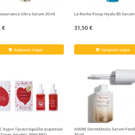
uxuriance Ultra Serum 30 ml
La Roche Posay Hyalu B5 Serum
 €
31,50 €
Αγόρασε τώρα
Αγόρασε τώρα
Σ Άγριο Τριαντάφυλλο Διφασικό
AVENE DermAbsolu Serum Fon
 Super Λάμψης 30ml ΝΕΟ
30 ml