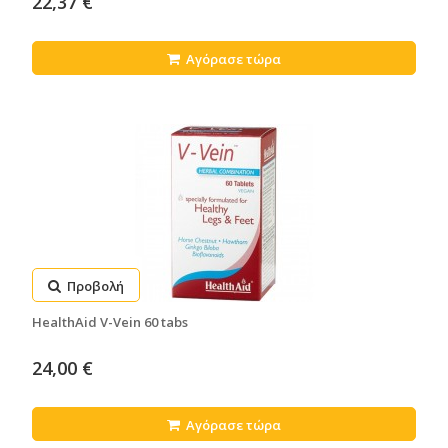
22,37 €
Αγόρασε τώρα
Προβολή
HealthAid V-Vein 60 tabs
24,00 €
Αγόρασε τώρα