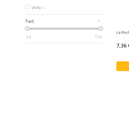
Vichy
3
Τιμή
La Roc
3
€
17
€
7,36 