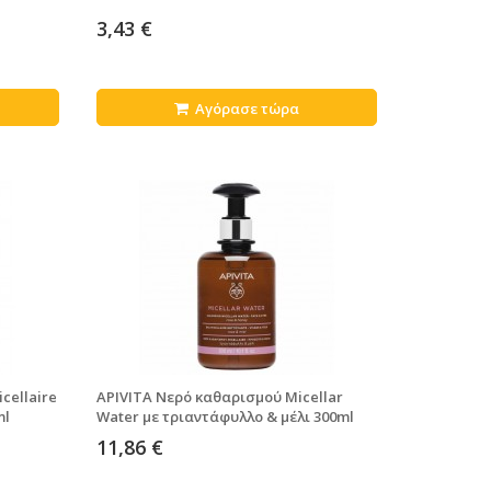
3,43 €
Αγόρασε τώρα
cellaire
APIVITA Νερό καθαρισμού Micellar
ml
Water με τριαντάφυλλο & μέλι 300ml
11,86 €