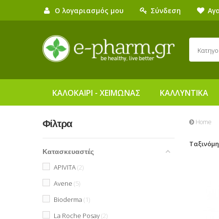
Ο λογαριασμός μου
Σύνδεση
Αγ
Κατηγο
ΚΑΛΟΚΑΙΡΙ - ΧΕΙΜΩΝΑΣ
ΚΑΛΛΥΝΤΙΚΑ
Home
Φίλτρα
Ταξινόμ
Κατασκευαστές
APIVITA
2
Avene
5
Bioderma
1
La Roche Posay
2