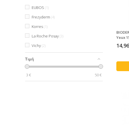
EUBOS
1
Frezyderm
4
Korres
1
BIODER
La Roche Posay
3
Yeux 1
14,96
Vichy
2
Τιμή
3
€
50
€