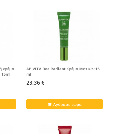
κή κρέμα
APIVITA Bee Radiant Κρέμα Ματιών 15
η 15ml
ml
23,36 €
Αγόρασε τώρα