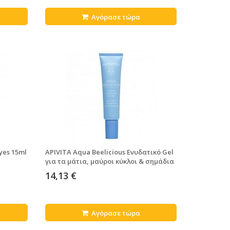
Αγόρασε τώρα
yes 15ml
APIVITA Aqua Beelicious Ενυδατικό Gel
για τα μάτια, μαύροι κύκλοι & σημάδια
κούρασης 15 ml
14,13 €
Αγόρασε τώρα