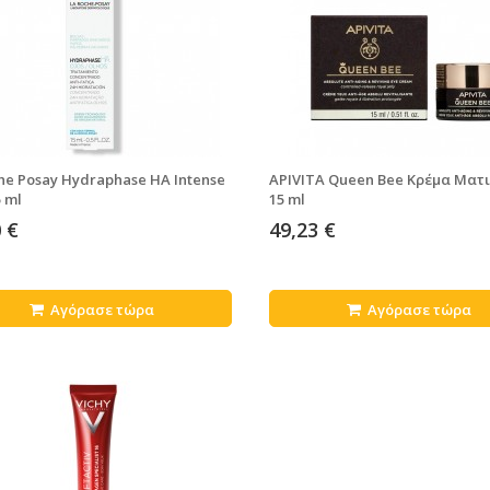
he Posay Hydraphase HA Intense
APIVITA Queen Bee Κρέμα Ματ
5 ml
15 ml
 €
49,23 €
Αγόρασε τώρα
Αγόρασε τώρα