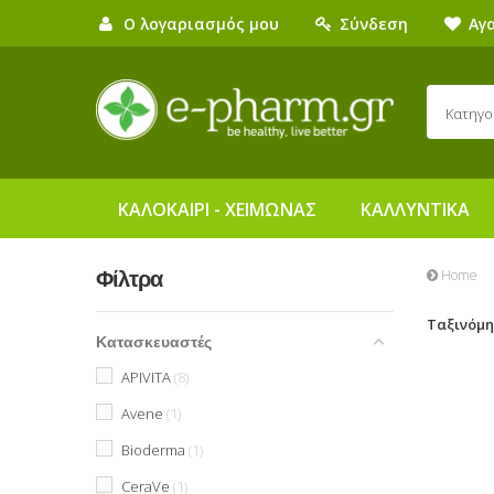
Ο λογαριασμός μου
Σύνδεση
Αγ
Κατηγο
ΚΑΛΟΚΑΙΡΙ - ΧΕΙΜΩΝΑΣ
ΚΑΛΛΥΝΤΙΚΑ
Home
Φίλτρα
Ταξινόμ
Κατασκευαστές
APIVITA
8
Avene
1
Bioderma
1
CeraVe
1