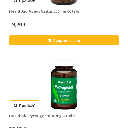
Προβολή
HealthAid Agnus Castus 550 mg 60 tabs
19,20 €
Αγόρασε τώρα
Προβολή
HealthAid Pycnogenol 30 mg 30 tabs