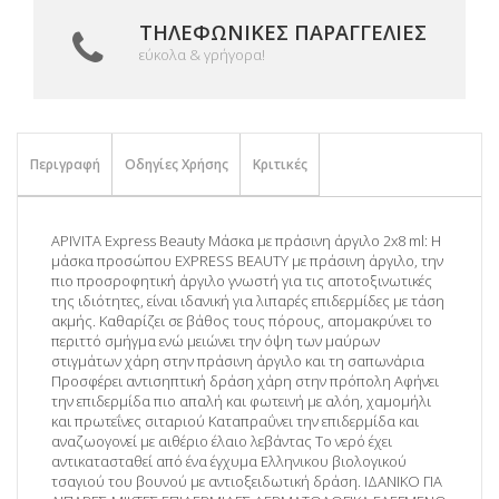
ΤΗΛΕΦΩΝΙΚΈΣ ΠΑΡΑΓΓΕΛΊΕΣ
εύκολα & γρήγορα!
Περιγραφή
Οδηγίες Χρήσης
Κριτικές
APIVITA Express Beauty Μάσκα με πράσινη άργιλο 2x8 ml: Η
μάσκα προσώπου EXPRESS BEAUTY με πράσινη άργιλο, την
πιο προσροφητική άργιλο γνωστή για τις αποτοξινωτικές
της ιδιότητες, είναι ιδανική για λιπαρές επιδερμίδες με τάση
ακμής. Καθαρίζει σε βάθος τους πόρους, απομακρύνει το
περιττό σμήγμα ενώ μειώνει την όψη των μαύρων
στιγμάτων χάρη στην πράσινη άργιλο και τη σαπωνάρια
Προσφέρει αντισηπτική δράση χάρη στην πρόπολη Αφήνει
την επιδερμίδα πιο απαλή και φωτεινή με αλόη, χαμομήλι
και πρωτεΐνες σιταριού Καταπραΰνει την επιδερμίδα και
αναζωογονεί με αιθέριο έλαιο λεβάντας Το νερό έχει
αντικατασταθεί από ένα έγχυμα Ελληνικου βιολογικού
τσαγιού του βουνού με αντιοξειδωτική δράση. ΙΔΑΝΙΚΟ ΓΙΑ