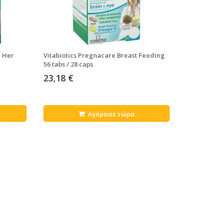
d Her
Vitabiotics Pregnacare Breast Feeding
56 tabs / 28 caps
23,18 €
Αγόρασε τώρα