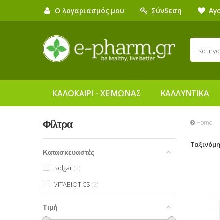
Ο λογαριασμός μου
Σύνδεση
Αγ
Κατηγο
ΚΑΛΟΚΑΙΡΙ - ΧΕΙΜΩΝΑΣ
ΚΑΛΛΥΝΤΙΚΑ
Home
Φίλτρα
Ταξινόμ
Κατασκευαστές
Solgar
2
VITABIOTICS
2
Τιμή