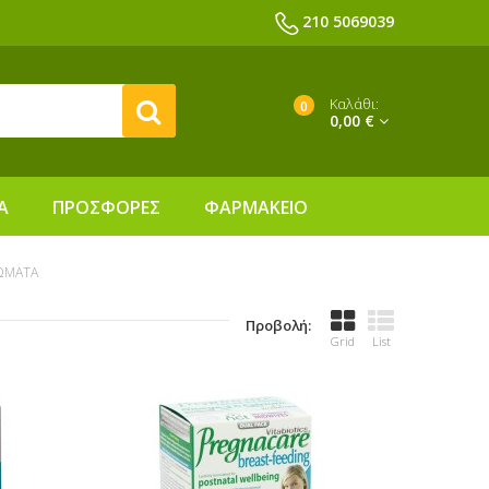
210 5069039
Καλάθι:
0
0,00 €
Α
ΠΡΟΣΦΟΡΕΣ
ΦΑΡΜΑΚΕΙΟ
ΩΜΑΤΑ
Προβολή:
Grid
List