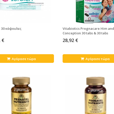
n 30 κάψουλες
Vitabiotics Pregnacare Him an
Conception 30 tabs & 30 tabs
 €
28,92 €
Αγόρασε τώρα
Αγόρασε τώρα