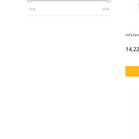
14
€
29
€
Iofole
14,22