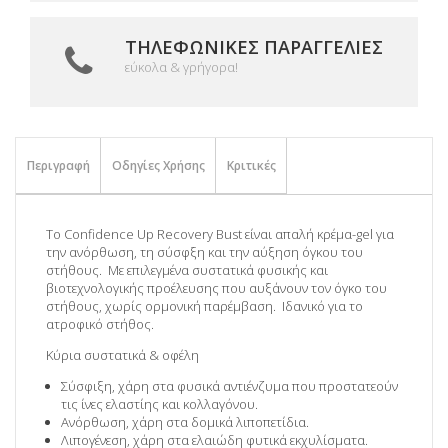
ΤΗΛΕΦΩΝΙΚΈΣ ΠΑΡΑΓΓΕΛΊΕΣ
εύκολα & γρήγορα!
Περιγραφή
Οδηγίες Χρήσης
Κριτικές
Το Confidence Up Recovery Bust είναι απαλή κρέμα-gel για
την ανόρθωση, τη σύσφξη και την αύξηση όγκου του
στήθους. Με επιλεγμένα συστατικά φυσικής και
βιοτεχνολογικής προέλευσης που αυξάνουν τον όγκο του
στήθους, χωρίς ορμονική παρέμβαση. Ιδανικό για το
ατροφικό στήθος.
Κύρια συστατικά & οφέλη
Σύσφιξη, χάρη στα φυσικά αντιένζυμα που προστατεούν
τις ίνες ελαστίης και κολλαγόνου.
Ανόρθωση, χάρη στα δομικά λιποπετίδια.
Λιπογένεση, χάρη στα ελαιώδη φυτικά εκχυλίσματα.