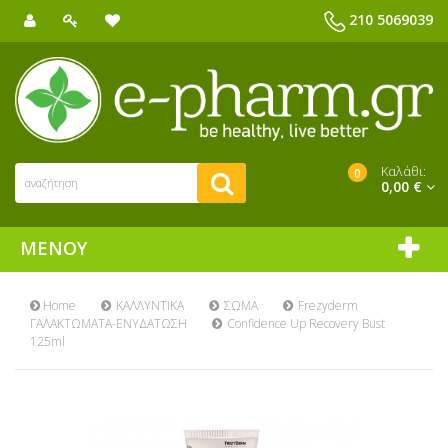
210 5069039
Καλάθι:
0
0,00 €
ΜΕΝΟΎ
Home
ΚΑΛΛΥΝΤΙΚΑ
ΣΩΜΑ
Frezyderm
ΓΑΛΑΚΤΩΜΑΤΑ-ΕΝΥΔΑΤΩΣΗ
Confidence Up Recovery Bust
125ml