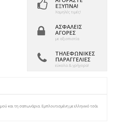
ΑΓΟΡΆΣΤΕ
ΈΞΥΠΝΑ!
Χαμηλές τιμές!
ΑΣΦΑΛΕΊΣ
ΑΓΟΡΈΣ
με αξιοπιστία
ΤΗΛΕΦΩΝΙΚΈΣ
ΠΑΡΑΓΓΕΛΊΕΣ
εύκολα & γρήγορα!
μού και τη σαπωνάρια. Εμπλουτισμένη με ελληνικό τσάι