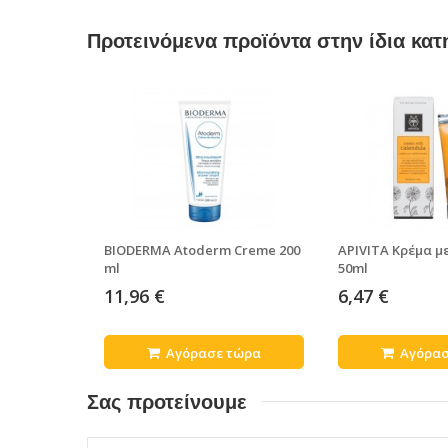
Προτεινόμενα προϊόντα στην ίδια κατ
BIODERMA Atoderm Creme 200
APIVITA Κρέμα μ
ml
50ml
11,96 €
6,47 €
Αγόρασε τώρα
Αγόρασ
Σας προτείνουμε