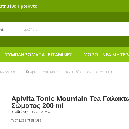
απημένα Προϊόντα
ρίες
ΣΥΜΠΛΗΡΩΜΑΤΑ -ΒΙΤΑΜΙΝΕΣ
ΜΩΡΟ - ΝΕΑ ΜΗΤΕΡ
ΕΝΥΔΑΤΩΣΗ
Apivita Tonic Mountain Tea Γαλάκτωμα Σώματος 200 ml
Apivita Tonic Mountain Tea Γαλάκ
Σώματος 200 ml
Κωδικός:
10-22-12-294
with Essential Oils