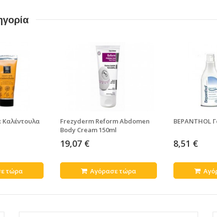
ηγορία
ε Καλέντουλα
Frezyderm Reform Abdomen
BEPANTHOL Γ
Body Cream 150ml
19,07 €
8,51 €
ε τώρα
Αγόρασε τώρα
Αγό