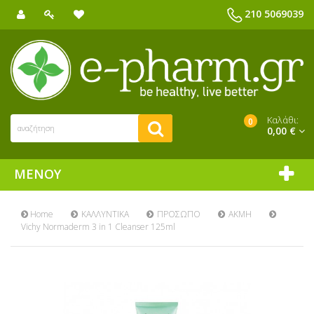
210 5069039
Καλάθι:
0
0,00 €
ΜΕΝΟΎ
Home
ΚΑΛΛΥΝΤΙΚΑ
ΠΡΟΣΩΠΟ
ΑΚΜΗ
Vichy Normaderm 3 in 1 Cleanser 125ml