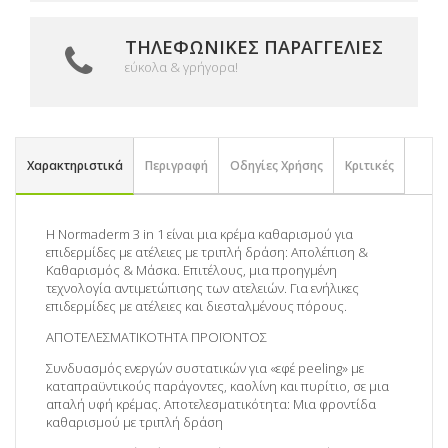
ΤΗΛΕΦΩΝΙΚΈΣ ΠΑΡΑΓΓΕΛΊΕΣ
εύκολα & γρήγορα!
Χαρακτηριστικά
Περιγραφή
Οδηγίες Χρήσης
Κριτικές
Η Normaderm 3 in 1 είναι μια κρέμα καθαρισμού για
επιδερμίδες με ατέλειες με τριπλή δράση: Απολέπιση &
Καθαρισμός & Μάσκα.
Επιτέλους, μια προηγμένη
τεχνολογία αντιμετώπισης των ατελειών. Για ενήλικες
επιδερμίδες με ατέλειες και διεσταλμένους πόρους.
ΑΠΟΤΕΛΕΣΜΑΤΙΚΟΤΗΤΑ ΠΡΟΪΟΝΤΟΣ
Συνδυασμός ενεργών συστατικών για «εφέ peeling» με
καταπραϋντικούς παράγοντες, καολίνη και πυρίτιο, σε μια
απαλή υφή κρέμας. Αποτελεσματικότητα: Μια φροντίδα
καθαρισμού με τριπλή δράση