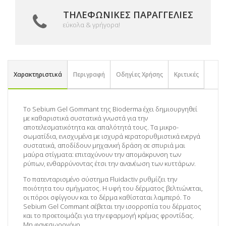
ΤΗΛΕΦΩΝΙΚΈΣ ΠΑΡΑΓΓΕΛΊΕΣ
εύκολα & γρήγορα!
Χαρακτηριστικά
Περιγραφή
Οδηγίες Χρήσης
Κριτικές
Το Sebium Gel Gommant της Bioderma έχει δημιουργηθεί
με καθαριστικά συστατικά γνωστά για την
αποτελεσματικότητα και απαλότητά τους. Τα μικρο-
σωματίδια, ενισχυμένα με ισχυρά κερατορυθμιστικά ενεργά
συστατικά, αποδίδουν μηχανική δράση σε σπυριά μαι
μαύρα στίγματα: επιταχύνουν την απομάκρυνση των
ρύπων, ενθαρρύνοντας έτσι την ανανέωση των κυττάρων.
Το πατενταρισμένο σύστημα Fluidactiv ρυθμίζει την
ποιότητα του σμήγματος. Η υφή του δέρματος βελτιώνεται,
οι πόροι σφίγγουν και το δέρμα καθίσταται λαμπερό. Το
Sebium Gel Commant σέβεται την ισορροπία του δέρματος
και το προετοιμάζει για την εφαρμογή κρέμας φροντίδας.
Μη φαγεσωρογόνο.