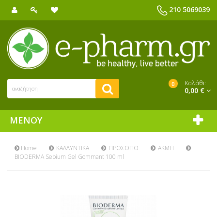
210 5069039
Καλάθι:
0
0,00 €
ΜΕΝΟΎ
Home
ΚΑΛΛΥΝΤΙΚΑ
ΠΡΟΣΩΠΟ
ΑΚΜΗ
BIODERMA Sebium Gel Gommant 100 ml