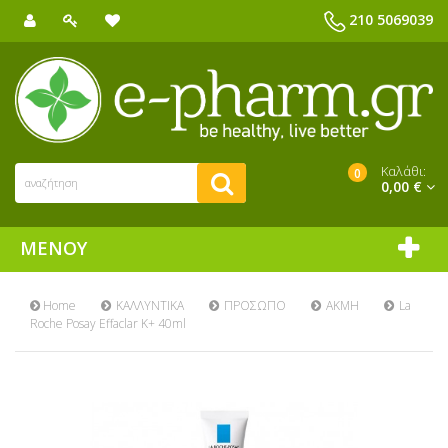
210 5069039
Καλάθι:
0
0,00 €
ΜΕΝΟΎ
Home
ΚΑΛΛΥΝΤΙΚΑ
ΠΡΟΣΩΠΟ
ΑΚΜΗ
La
Roche Posay Effaclar K+ 40ml