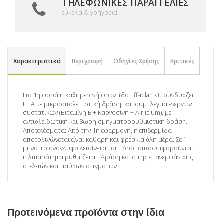
ΤΗΛΕΦΩΝΙΚΈΣ ΠΑΡΑΓΓΕΛΊΕΣ
εύκολα & γρήγορα!
Χαρακτηριστικά
Περιγραφή
Οδηγίες Χρήσης
Κριτικές
Για 1η φορά η καθημερινή φροντίδα Effaclar K+, συνδυάζει
LHA με μικροαπολεπιστική δράση, και σύμπλεγμα ενεργών
συστατικών (Βιταμίνη Ε + Καρνοσίνη + Airlicium), με
αντιοξειδωτική και 8ωρη σμηγματορρυθμιστική δράση.
Αποτελέσματα: Από την 1η εφαρμογή, η επιδερμίδα
αποτοξινώνεται είναι καθαρή και φρέσκια όλη μέρα. Σε 1
μήνα, το ανάγλυφο λειαίνεται, οι πόροι αποσυμφορούνται,
η λιπαρότητα ρυθμίζεται. Δράση κατα της επανεμφάνισης
ατελειών και μαύρων στιγμάτων.
Προτεινόμενα προϊόντα στην ίδια