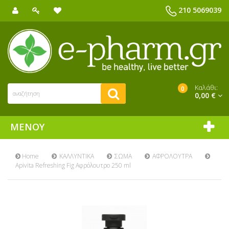
210 5069039
Καλάθι:
0
0,00 €
ΜΕΝΟΎ
Home
ΚΑΛΛΥΝΤΙΚΑ
ΣΩΜΑ
ΑΦΡΟΛΟΥΤΡΑ
Apivita Refreshing Fig Αφρόλουτρο 250 ml