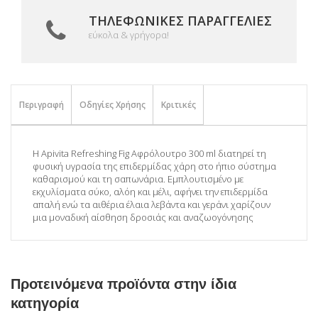
ΤΗΛΕΦΩΝΙΚΈΣ ΠΑΡΑΓΓΕΛΊΕΣ
εύκολα & γρήγορα!
Περιγραφή
Οδηγίες Χρήσης
Κριτικές
Η Apivita Refreshing Fig Αφρόλουτρο 300 ml διατηρεί τη
φυσική υγρασία της επιδερμίδας χάρη στο ήπιο σύστημα
καθαρισμού και τη σαπωνάρια. Εμπλουτισμένο με
εκχυλίσματα σύκο, αλόη και μέλι, αφήνει την επιδερμίδα
απαλή ενώ τα αιθέρια έλαια λεβάντα και γεράνι χαρίζουν
μια μοναδική αίσθηση δροσιάς και αναζωογόνησης
Προτεινόμενα προϊόντα στην ίδια
κατηγορία