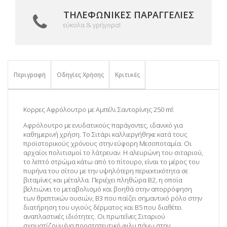
ΤΗΛΕΦΩΝΙΚΈΣ ΠΑΡΑΓΓΕΛΊΕΣ
εύκολα & γρήγορα!
Περιγραφή
Οδηγίες Χρήσης
Κριτικές
Κορρες Αφρόλουτρο με Αμπέλι Σαντορίνης 250 ml:
Αφρόλουτρο με ενυδατικούς παράγοντες, ιδανικό για
καθημερινή χρήση. Το Σιτάρι καλλιεργήθηκε κατά τους
προϊστορικούς χρόνους στην εύφορη Μεσοποταμία. Οι
αρχαίοι πολιτισμοί το λάτρευαν. Η αλευρώνη του σιταριού,
το λεπτό στρώμα κάτω από το πίτουρο, είναι το μέρος του
πυρήνα του σίτου με την υψηλότερη περιεκτικότητα σε
βιταμίνες και μέταλλα. Περιέχει πληθώρα Β2, η οποία
βελτιώνει το μεταβολισμό και βοηθά στην απορρόφηση
των θρεπτικών ουσιών, Β3 που παίζει σημαντικό ρόλο στην
διατήρηση του υγιούς δέρματος και Β5 που διαθέτει
αναπλαστικές ιδιότητες. Οι πρωτεΐνες Σιταριού
σχηματίζουν ένα προστατευτικό φιλμ πάνω στην