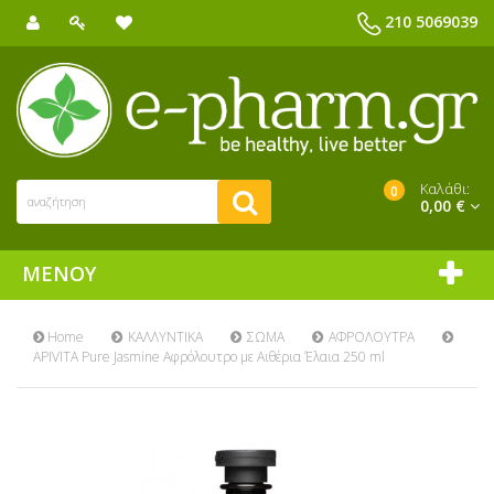
210 5069039
Καλάθι:
0
0,00 €
ΜΕΝΟΎ
Home
ΚΑΛΛΥΝΤΙΚΑ
ΣΩΜΑ
ΑΦΡΟΛΟΥΤΡΑ
APIVITA Pure Jasmine Αφρόλουτρο με Αιθέρια Έλαια 250 ml