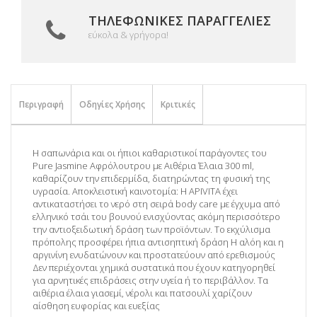
ΤΗΛΕΦΩΝΙΚΈΣ ΠΑΡΑΓΓΕΛΊΕΣ
εύκολα & γρήγορα!
Περιγραφή
Οδηγίες Χρήσης
Κριτικές
Η σαπωνάρια και οι ήπιοι καθαριστικοί παράγοντες του
Pure Jasmine Αφρόλουτρου με Αιθέρια Έλαια 300 ml,
καθαρίζουν την επιδερμίδα, διατηρώντας τη φυσική της
υγρασία. Αποκλειστική καινοτομία: Η APIVITA έχει
αντικαταστήσει το νερό στη σειρά body care με έγχυμα από
ελληνικό τσάι του βουνού ενισχύοντας ακόμη περισσότερο
την αντιοξειδωτική δράση των προϊόντων. Το εκχύλισμα
πρόπολης προσφέρει ήπια αντισηπτική δράση Η αλόη και η
αργινίνη ενυδατώνουν και προστατεύουν από ερεθισμούς
Δεν περιέχονται χημικά συστατικά που έχουν κατηγορηθεί
για αρνητικές επιδράσεις στην υγεία ή το περιβάλλον. Τα
αιθέρια έλαια γιασεμί, νέρολι και πατσουλί χαρίζουν
αίσθηση ευφορίας και ευεξίας