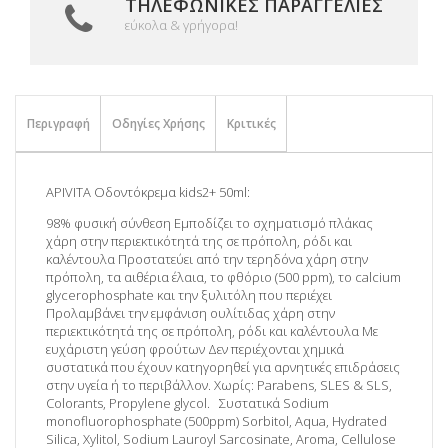
ΤΗΛΕΦΩΝΙΚΈΣ ΠΑΡΑΓΓΕΛΊΕΣ
εύκολα & γρήγορα!
Περιγραφή
Οδηγίες Χρήσης
Κριτικές
APIVITA Οδοντόκρεμα kids2+ 50ml:
98% φυσική σύνθεση Εμποδίζει το σχηματισμό πλάκας
χάρη στην περιεκτικότητά της σε πρόπολη, ρόδι και
καλέντουλα Προστατεύει από την τερηδόνα χάρη στην
πρόπολη, τα αιθέρια έλαια, το φθόριο (500 ppm), το calcium
glycerophosphate και την ξυλιτόλη που περιέχει
Προλαμβάνει την εμφάνιση ουλίτιδας χάρη στην
περιεκτικότητά της σε πρόπολη, ρόδι και καλέντουλα Με
ευχάριστη γεύση φρούτων Δεν περιέχονται χημικά
συστατικά που έχουν κατηγορηθεί για αρνητικές επιδράσεις
στην υγεία ή το περιβάλλον. Χωρίς: Parabens, SLES & SLS,
Colorants, Propylene glycol. Συστατικά Sodium
monofluorophosphate (500ppm) Sorbitol, Aqua, Hydrated
Silica, Xylitol, Sodium Lauroyl Sarcosinate, Aroma, Cellulose