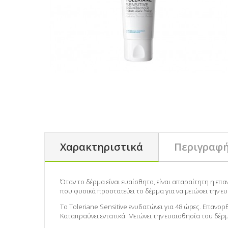
Χαρακτηριστικά
Περιγραφ
Όταν το δέρμα είναι ευαίσθητο, είναι απαραίτητη η 
που φυσικά προστατεύει το δέρμα για να μειώσει την ευ
Το Toleriane Sensitive ενυδατώνει για 48 ώρες. Επανορ
Καταπραΰνει εντατικά. Μειώνει την ευαισθησία του δέρ