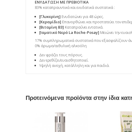
ΕΝΥΔΑΤΩΣΗ ΜΕ ΠΡΕΒΙΟΤΙΚΑ
83% καταπραυντικά και ενυδατικά συστατικά :
[Γλυκερίνη]
Ενυδατώνει για 48 ώρες.
[Κεραμίδιο]
Επανορθώνει και προστατεύει τον επιδε
[Βιταμίνη B3]
Καταπραΰνει εντατικά.
[Ιαματικό Νερό La Roche-Posay]
Μειώνει την ευαι
17% συμπληρωματικά συστατικά που εξασφαλίζουν άνε
0% άρωμα/αιθυλική αλκοόλη
Δεν φράζει τους πόρους.
Δεν ερεθίζει/ευαισθητοποιεί.
Υψηλή ανοχή, κατάλληλη και για παιδιά.
Προτεινόμενα προϊόντα στην ίδια κατ