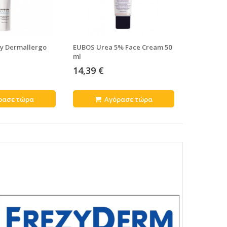
ay Dermallergo
EUBOS Urea 5% Face Cream 50
Avene Hyd
ml
Perfecteur
30 40 ml
14,39 €
17,36 €
ρασε τώρα
Αγόρασε τώρα
Α