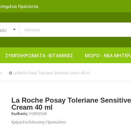
απημένα Προϊόντα
ρίες
ΣΥΜΠΛΗΡΩΜΑΤΑ -ΒΙΤΑΜΙΝΕΣ
ΜΩΡΟ - ΝΕΑ ΜΗΤΕΡ
Η
La Roche Posay Toleriane Sensitive Cream 40 ml
La Roche Posay Toleriane Sensitive
Cream 40 ml
Κωδικός:
VGR03540
Κρέμα Ενυδάτωσης Προσώπου