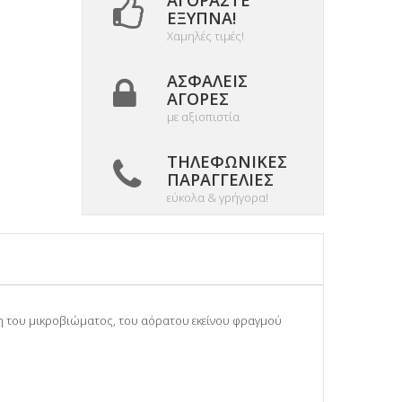
ΑΓΟΡΆΣΤΕ
ΈΞΥΠΝΑ!
Χαμηλές τιμές!
ΑΣΦΑΛΕΊΣ
ΑΓΟΡΈΣ
με αξιοπιστία
ΤΗΛΕΦΩΝΙΚΈΣ
ΠΑΡΑΓΓΕΛΊΕΣ
εύκολα & γρήγορα!
ση του μικροβιώματος, του αόρατου εκείνου φραγμού