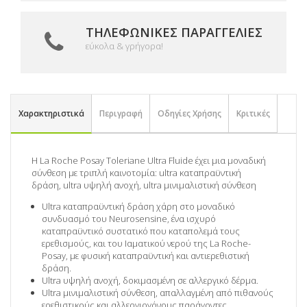
ΤΗΛΕΦΩΝΙΚΈΣ ΠΑΡΑΓΓΕΛΊΕΣ
εύκολα & γρήγορα!
Χαρακτηριστικά
Περιγραφή
Οδηγίες Χρήσης
Κριτικές
Η La Roche Posay Toleriane Ultra Fluide έχει μια μοναδική
σύνθεση με τριπλή καινοτομία:
u
ltra καταπραϋντική
δράση,
u
ltra υψηλή ανοχή,
u
ltra μινιμαλιστική σύνθεση
Ultra καταπραϋντική δράση χάρη στο μοναδικό
συνδυασμό του Neurosensine, ένα ισχυρό
καταπραϋντικό συστατικό που καταπολεμά τους
ερεθισμούς, και του Ιαματικού νερού της La Roche-
Posay, με φυσική καταπραϋντική και αντιερεθιστική
δράση.
Ultra υψηλή ανοχή, δοκιμασμένη σε αλλεργικό δέρμα.
Ultra μινιμαλιστική σύνθεση, απαλλαγμένη από πιθανούς
ερεθιστικούς και αλλεργιογόνους παράγοντες.