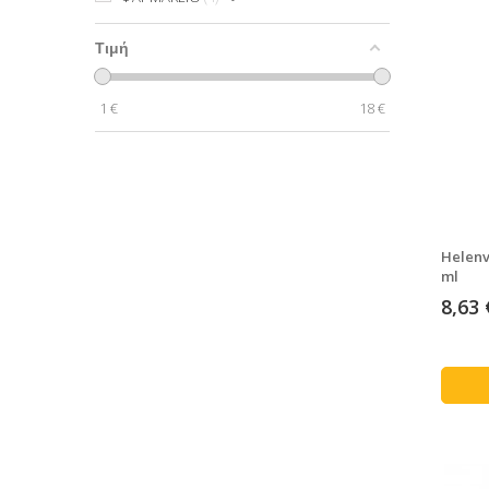
Τιμή
1
€
18
€
Helenv
ml
8,63 