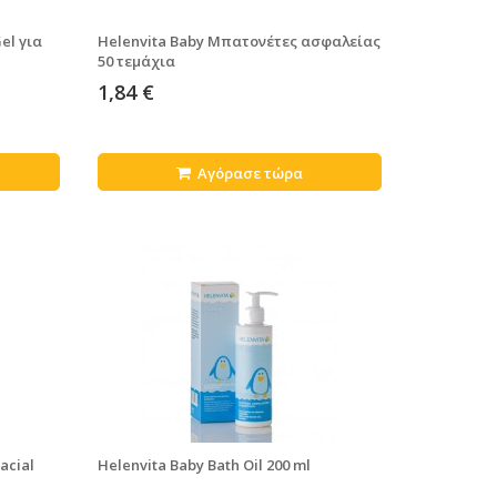
el για
Helenvita Baby Μπατονέτες ασφαλείας
50 τεμάχια
1,84 €
Αγόρασε τώρα
acial
Helenvita Baby Bath Oil 200 ml