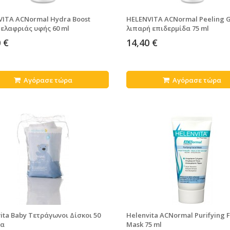
ITA ACNormal Hydra Boost
HELENVITA ACNormal Peeling G
ελαφριάς υφής 60 ml
λιπαρή επιδερμίδα 75 ml
 €
14,40 €
Αγόρασε τώρα
Αγόρασε τώρα
ita Baby Τετράγωνοι Δίσκοι 50
Helenvita ACNormal Purifying F
ια
Mask 75 ml