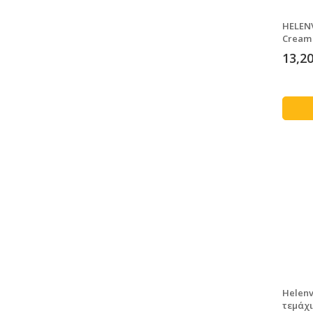
HELENV
Cream 
13,20
Helenv
τεμάχ