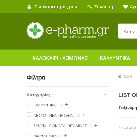
Ο λογαριασμός μου
Σύνδεση
Αγ
Κατηγο
ΚΑΛΟΚΑΙΡΙ - ΧΕΙΜΩΝΑΣ
ΚΑΛΛΥΝΤΙΚΑ
Home
Φίλτρα
LIST 
Κατηγορίες
+
ΚΑΛΛΥΝΤΙΚΑ
12
Ταξινόμ
+
ΜΩΡΟ - ΝΕΑ ΜΗΤΕΡΑ
12
+
ΣΥΜΠΛΗΡΩΜΑΤΑ -ΒΙΤΑΜΙΝΕΣ
1
1 - 25 από
+
ΦΑΡΜΑΚΕΙΟ
4