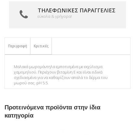
ΤΗΛΕΦΩΝΙΚΈΣ ΠΑΡΑΓΓΕΛΊΕΣ
εύκολα & γρήγορα!
Περιγραφή
Κριτικές
Μαλακά μωρομάντηλα εμποτισμένα με εκχύλισμα
χαμομηλιού. Περιέχουν βιταμίνη Ε και είναι ειδικά
σχεδιασμένα για να καθαρίζουν απαλά το δέρμα του
μωρού σας. pH 5.5.
Προτεινόμενα προϊόντα στην ίδια
κατηγορία