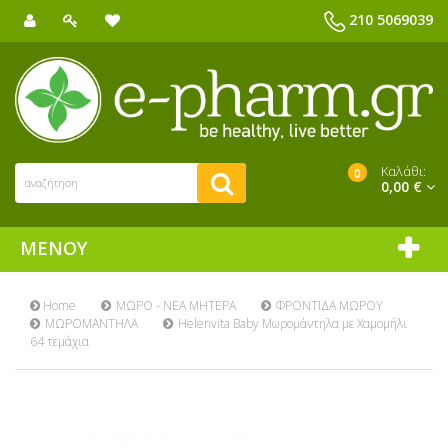
210 5069039
Καλάθι:
0
0,00 €
ΜΕΝΟΎ
Home
ΜΩΡΟ - ΝΕΑ ΜΗΤΕΡΑ
ΦΡΟΝΤΙΔΑ ΜΩΡΟΥ
ΜΩΡΟΜΑΝΤΗΛΑ
Helenvita Baby Μωρομάντηλα με Χαμομήλι
64 τεμάχια