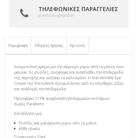
ΤΗΛΕΦΩΝΙΚΈΣ ΠΑΡΑΓΓΕΛΊΕΣ
εύκολα & γρήγορα!
Περιγραφή
Οδηγίες Χρήσης
Κριτικές
Αντιρυτιδική κρέμα για την περιοχή γύρω από τα μάτια, που
μειώνει τις ρυτίδες, συσφίγγει και αναπλάθει την επιδερμίδα
της περιοχής και αυξάνει το κολλαγόνο. Η Anti-Wrinkle Eye
Cream της Frezyderm προφυλάσσει από τις ελεύθερες ρίζες
και αναδομεί την επιδερμίδα.
Προσφέρει 111% αναγέννηση επιδερμικών κυττάρων.
Χωρίς Parabens
Κατάλληλη για:
Ρυτίδες και χαλάρωση γύρω από τα μάτια
Κάθε ηλικία
Συσκευασία 15ml