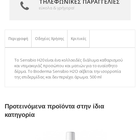
ΤΗΛΕΦΩΝΙΚΈΣ ΠΑΡΑΓΓΕΛΊΕΣ
εύκολα & γρήγορα!
Περιγραφή
Οδηγίες Χρήσης
Κριτικές
Το Sensibio H20 είναι ένα κολλοειδές διάλυμα καθαρισμού
και ντεμακιγιάζ προσώπου και ματιών για το ευαίσθητο
δέρμα. Το Bioderma Sensibio H2O σέβεται την ισορροπία
της επιδερμίδας και δεν περιέχει άρωμα. 500 ml
Προτεινόμενα προϊόντα στην ίδια
κατηγορία