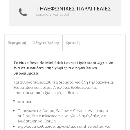
ΤΗΛΕΦΩΝΙΚΈΣ ΠΑΡΑΓΓΕΛΊΕΣ
εύκολα & γρήγορα!
Περιγραφή
Οδηγίες Χρήσης
Κριτικές
To Nuxe Reve de Miel Stick Levres Hydratant 4 gr είναι
ένα στικ ενυδάτωσης χωρίς να αφήνει λευκά
υπολείμματα:
Κατάλληλο για ευαίσθητα δέρματα, για όλη την οικογένεια.
Ενυδατώνει και θρέφει, Απαλύνει, Ενυδατώνει και
προστατεύει από εξωτερικές επιθέσεις
Συστατικά:
Παράγωγα ηλιέλαιου, Safflower Ceramides, πίτουρο
ρυζιού, έλαια mkacadamia και γλυκό αμύγδαλο, για
ενυδάτωση και θρέψη
Εκχύλισμα κριθαριού, αργανέλαιο και shea butter, για