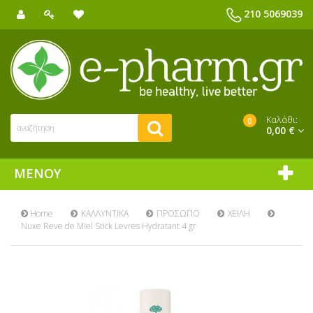
210 5069039
Καλάθι:
0
0,00 €
ΜΕΝΟΎ
Home
ΚΑΛΛΥΝΤΙΚΑ
ΠΡΟΣΩΠΟ
ΧΕΙΛΗ
Nuxe Reve de Miel Stick Levres Hydratant 4 gr