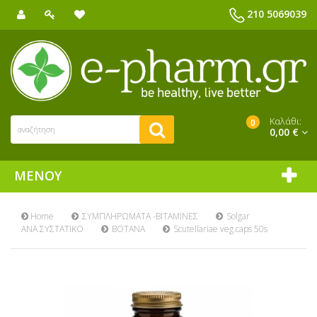
210 5069039
Καλάθι:
0
0,00 €
ΜΕΝΟΎ
Home
ΣΥΜΠΛΗΡΩΜΑΤΑ -ΒΙΤΑΜΙΝΕΣ
Solgar
ΑΝΑ ΣΥΣΤΑΤΙΚΟ
ΒΟΤΑΝΑ
Scutellariae veg.caps 50s