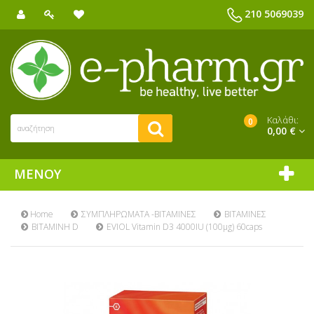
210 5069039
Καλάθι:
0
0,00 €
ΜΕΝΟΎ
Home
ΣΥΜΠΛΗΡΩΜΑΤΑ -ΒΙΤΑΜΙΝΕΣ
ΒΙΤΑΜΙΝΕΣ
ΒΙΤΑΜΙΝΗ D
EVIOL Vitamin D3 4000IU (100μg) 60caps