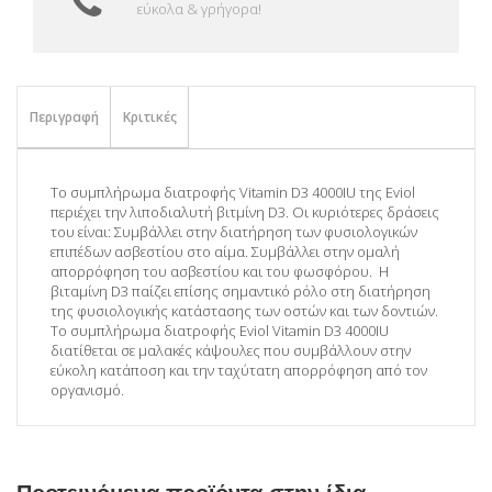
εύκολα & γρήγορα!
Περιγραφή
Κριτικές
Το συμπλήρωμα διατροφής Vitamin D3 4000IU της Eviol
περιέχει την λιποδιαλυτή βιτμίνη D3. Οι κυριότερες δράσεις
του είναι: Συμβάλλει στην διατήρηση των φυσιολογικών
επιπέδων ασβεστίου στο αίμα. Συμβάλλει στην ομαλή
απορρόφηση του ασβεστίου και του φωσφόρου. Η
βιταμίνη D3 παίζει επίσης σημαντικό ρόλο στη διατήρηση
της φυσιολογικής κατάστασης των οστών και των δοντιών.
Το συμπλήρωμα διατροφής Eviol Vitamin D3 4000IU
διατίθεται σε μαλακές κάψουλες που συμβάλλουν στην
εύκολη κατάποση και την ταχύτατη απορρόφηση από τον
οργανισμό.