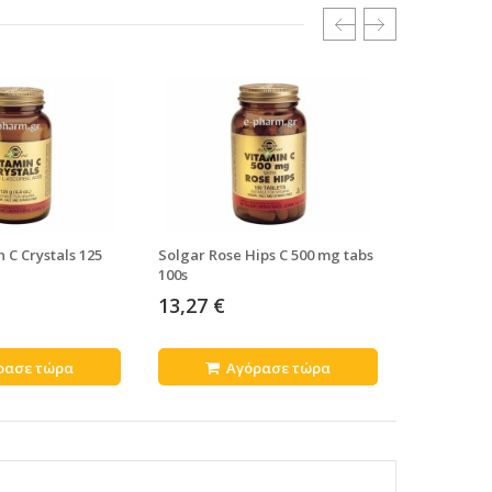
 C Crystals 125
Solgar Rose Hips C 500 mg tabs
Solgar EST
100s
13,27 €
17,47 €
ρασε τώρα
Αγόρασε τώρα
Α