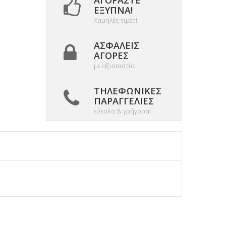
ΑΓΟΡΆΣΤΕ
ΈΞΥΠΝΑ!
Χαμηλές τιμές!
ΑΣΦΑΛΕΊΣ
ΑΓΟΡΈΣ
με αξιοπιστία
ΤΗΛΕΦΩΝΙΚΈΣ
ΠΑΡΑΓΓΕΛΊΕΣ
εύκολα & γρήγορα!