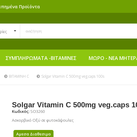
απημένα Προϊόντα
ρίες
ΣΥΜΠΛΗΡΩΜΑΤΑ -ΒΙΤΑΜΙΝΕΣ
ΜΩΡΟ - ΝΕΑ ΜΗΤΕΡ
ΒΙΤΑΜΙΝΗ C
Solgar Vitamin C 500mg veg.caps 100s
Solgar Vitamin C 500mg veg.caps 1
Κωδικός:
SO3260
Ασκορβικό Οξύ σε φυτοκάψουλες
Αμεσα Διαθεσιμο