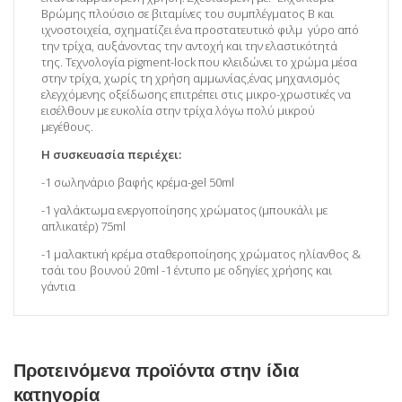
Βρώμης πλούσιο σε βιταμίνες του συμπλέγματος Β και
ιχνοστοιχεία, σχηματίζει ένα προστατευτικό φιλμ γύρο από
την τρίχα, αυξάνοντας την αντοχή και την ελαστικότητά
της. Τεχνολογία pigment-lock που κλειδώνει το χρώμα μέσα
στην τρίχα, χωρίς τη χρήση αμμωνίας,ένας μηχανισμός
ελεγχόμενης οξείδωσης επιτρέπει στις μικρο-χρωστικές να
εισέλθουν με ευκολία στην τρίχα λόγω πολύ μικρού
μεγέθους.
Η συσκευασία περιέχει:
-1 σωληνάριο βαφής κρέμα-gel 50ml
-1 γαλάκτωμα ενεργοποίησης χρώματος (μπουκάλι με
απλικατέρ) 75ml
-1 μαλακτική κρέμα σταθεροποίησης χρώματος ηλίανθος &
τσάι του βουνού 20ml -1 έντυπο με οδηγίες χρήσης και
γάντια
Προτεινόμενα προϊόντα στην ίδια
κατηγορία