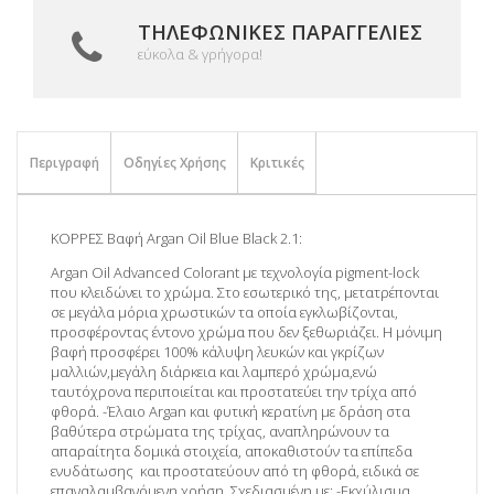
ΤΗΛΕΦΩΝΙΚΈΣ ΠΑΡΑΓΓΕΛΊΕΣ
εύκολα & γρήγορα!
Περιγραφή
Οδηγίες Χρήσης
Κριτικές
ΚΟΡΡΕΣ Βαφή Argan Oil Blue Black 2.1:
Argan Oil Advanced Colorant με τεχνολογία pigment-lock
που κλειδώνει το χρώμα. Στο εσωτερικό της, μετατρέπονται
σε μεγάλα μόρια χρωστικών τα οποία εγκλωβίζονται,
προσφέροντας έντονο χρώμα που δεν ξεθωριάζει. Η μόνιμη
βαφή προσφέρει 100% κάλυψη λευκών και γκρίζων
μαλλιών,μεγάλη διάρκεια και λαμπερό χρώμα,ενώ
ταυτόχρονα περιποιείται και προστατεύει την τρίχα από
φθορά. -Έλαιο Argan και φυτική κερατίνη με δράση στα
βαθύτερα στρώματα της τρίχας, αναπληρώνουν τα
απαραίτητα δομικά στοιχεία, αποκαθιστούν τα επίπεδα
ενυδάτωσης και προστατεύουν από τη φθορά, ειδικά σε
επαναλαμβανόμενη χρήση. Σχεδιασμένη με: -Εκχύλισμα