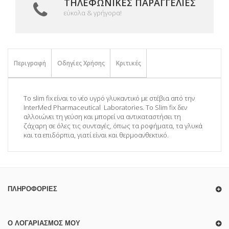
ΤΗΛΕΦΩΝΙΚΈΣ ΠΑΡΑΓΓΕΛΊΕΣ
εύκολα & γρήγορα!
Περιγραφή
Οδηγίες Χρήσης
Κριτικές
Το slim fix είναι το νέο υγρό γλυκαντικό με στέβια από την
InterMed Pharmaceutical Laboratories. Το Slim fix δεν
αλλοιώνει τη γεύση και μπορεί να αντικαταστήσει τη
ζάχαρη σε όλες τις συνταγές, όπως τα ροφήματα, τα γλυκά
και τα επιδόρπια, γιατί είναι και θερμοανθεκτικό.
ΠΛΗΡΟΦΟΡΊΕΣ
Ο ΛΟΓΑΡΙΑΣΜΌΣ ΜΟΥ