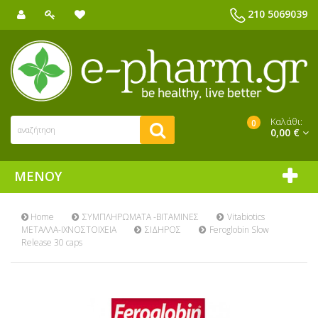
210 5069039
Καλάθι:
0
0,00 €
ΜΕΝΟΎ
Home
ΣΥΜΠΛΗΡΩΜΑΤΑ -ΒΙΤΑΜΙΝΕΣ
Vitabiotics
ΜΕΤΑΛΛΑ-ΙΧΝΟΣΤΟΙΧΕΙΑ
ΣΙΔΗΡΟΣ
Feroglobin Slow
Release 30 caps