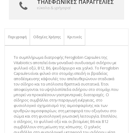
ΤΗΛΕΦΩΝΙΚΈΣ ΠΑΡΑΓΓΕΛΊΕΣ
εύκολα & γρήγορα!
Περιγραφή
Οδηγίες Χρήσης
Κριτικές
Το συμπλήρωμα διατροφής Feroglobin Capsules της
Vitabiotics αποτελεί έναν μοναδικό συνδυασμό σιδήρου με
φυλλικό οξύ, Β12, Β6, ψευδάργυρο και χαλκό. Το Feroglobin
Capsules είναι φιλικό στο στομάχι επειδή οι βραδείας
αποδέσμευσης κάψουλές του απελευθερώνουν σταδιακά
τον σίδηρο και τα υπόλοιπα θρεπτικά συστατικά. Έτσι
αποφεύγονται τα υψηλά επίπεδα σιδήρου στο στομάχι που
μπορεί να προκαλέσουν γαστρεντερικές διαταραχές. Ο
σίδηρος συμβάλλει στην παραγωγή ενέργειας, στο
φυσιολογικό σχηματισμό της αιμοσφαιρίνης και των
ερυθρών αιμοσφαιρίων, στη μεταφορά του οξυγόνου στο
σώμα και στη φυσιολογική γνωσιακή λειτουργία. Επιπλέον,
ο σίδηρος, το φυλλικό οξύ και οι βιταμίνες Β6 και Β12
συμβάλλουν στη μείωση της κόπωσης. Ο χαλκός
συμβάλλει στη φυσιολογική μεταφορά του σιδήρου μέσα