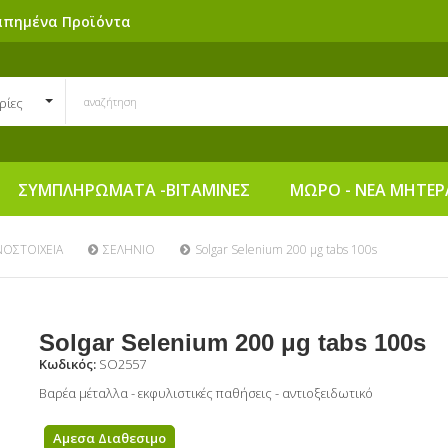
απημένα Προϊόντα
ρίες
ΣΥΜΠΛΗΡΩΜΑΤΑ -ΒΙΤΑΜΙΝΕΣ
ΜΩΡΟ - ΝΕΑ ΜΗΤΕΡ
ΝΟΣΤΟΙΧΕΙΑ
ΣΕΛΗΝΙΟ
Solgar Selenium 200 μg tabs 100s
Solgar Selenium 200 μg tabs 100s
Κωδικός:
SO2557
Βαρέα μέταλλα - εκφυλιστικές παθήσεις - αντιοξειδωτικό
Αμεσα Διαθεσιμο