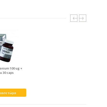
enium 100 ug +
iu 30 caps
ρασε τώρα