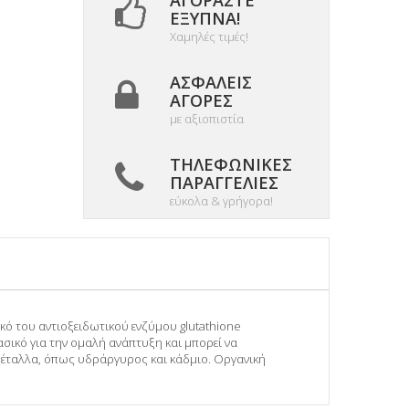
ΑΓΟΡΆΣΤΕ
ΈΞΥΠΝΑ!
Χαμηλές τιμές!
ΑΣΦΑΛΕΊΣ
ΑΓΟΡΈΣ
με αξιοπιστία
ΤΗΛΕΦΩΝΙΚΈΣ
ΠΑΡΑΓΓΕΛΊΕΣ
εύκολα & γρήγορα!
τικό του αντιοξειδωτικού ενζύμου glutathione
ασικό για την ομαλή ανάπτυξη και μπορεί να
μέταλλα, όπως υδράργυρος και κάδμιο. Οργανική