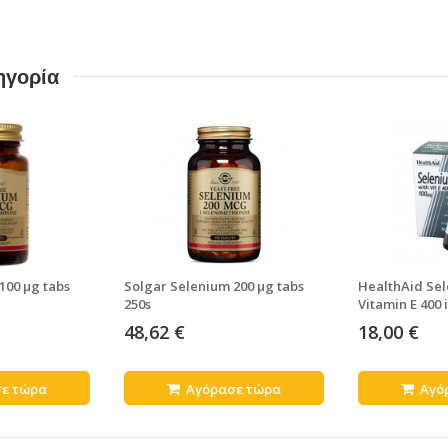
ηγορία
100 μg tabs
Solgar Selenium 200 μg tabs
HealthAid Sel
250s
Vitamin E 400 
48,62 €
18,00 €
ε τώρα
Αγόρασε τώρα
Αγό