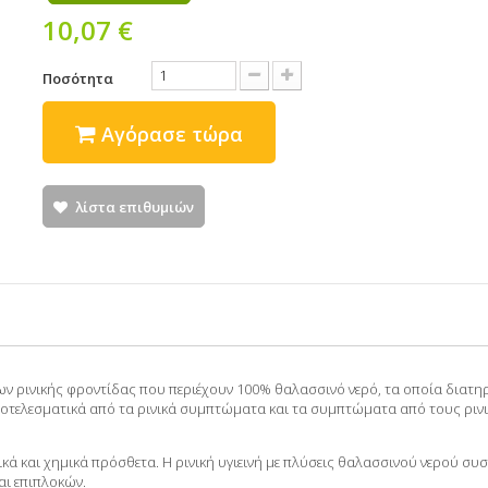
10,07 €
Ποσότητα
Αγόρασε τώρα
λίστα επιθυμιών
ων ρινικής φροντίδας που περιέχουν
100% θαλασσινό νερό
, τα οποία διατ
ποτελεσματικά από τα ρινικά συμπτώματα και τα συμπτώματα από τους ριν
ικά και χημικά πρόσθετα. Η
ρινική υγιεινή με πλύσεις θαλασσινού νερού
συσ
ι επιπλοκών.