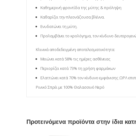
Καθημερινή φροντίδα της μύτης & πρόληψη
Καθαρίζει την πλεονάζουσα βλέννα.
Eνυδατώνει τη μύτη.
Προλαμβάνει το κρολόγημα, τον κίνδυνο δευτερογενώ
Κλινικά αποδεδειγμένη αποτελεσματικότητα:
Μειώνει κατά 58% τις ημέρες ασθένειας
Περιορίζει κατά 73% τη χρήση φαρμάκων
Ελαττώνει κατά 70% τον κίνδυνο εμφάνισης ΩΡΛ επιπ
Ρινικό Σπρέι με 100% Θαλασσινό Νερό
Προτεινόμενα προϊόντα στην ίδια κατ