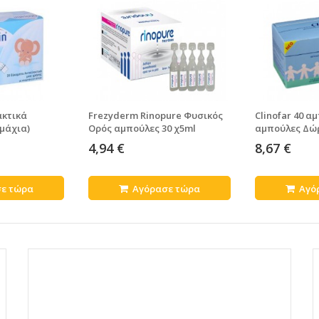
ακτικά
Frezyderm Rinopure Φυσικός
Clinofar 40 α
μάχια)
Ορός αμπούλες 30 χ5ml
αμπούλες Δώ
4,94 €
8,67 €
ε τώρα
Αγόρασε τώρα
Αγό