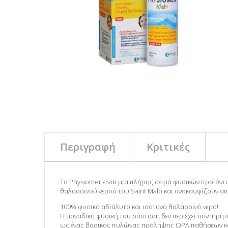
Περιγραφή
Κριτικές
Το
Physiomer
είναι μια πλήρης σειρά φυσικών προϊόντ
θαλασσινού νερού του Saint Malo και ανακουφίζουν α
100% φυσικό αδιάλυτο και ισότονο θαλασσινό νερό!
Η μοναδική φυσική του σύσταση δεν περιέχει συντηρητ
ως ένας
βασικός πυλώνας πρόληψης ΩΡΛ παθήσεων κα