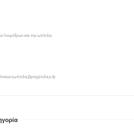
ν λοιμόξεων και την ωτίτιδα.
λοκών (ωτίτιδα,βρογχίτιδα,κ.ά)
ηγορία