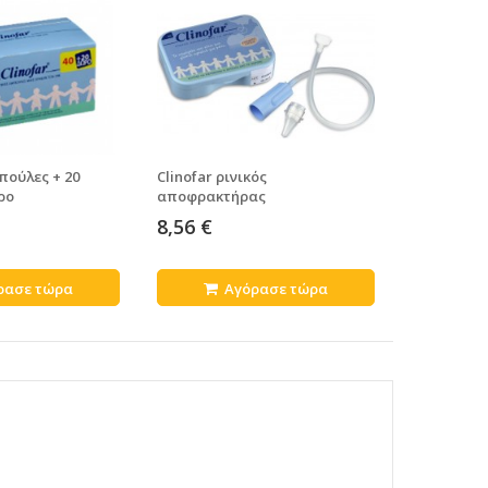
μπούλες + 20
Clinofar ρινικός
Intermed S
ρο
αποφρακτήρας
5 ml
8,56 €
3,52 €
ρασε τώρα
Αγόρασε τώρα
Α