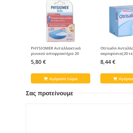
PHYSIOMER Ανταλλακτικά
Otrisalin Ανταλλ
ρινικού αποφρακτήρα 20
ακροφύσια(20 τε
τεμάχια
5,80 €
8,44 €
Αγόρασε τώρα
Αγόρασ
Σας προτείνουμε