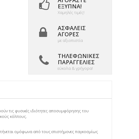
ΑΓΟΡΆΣΤΕ
ΈΞΥΠΝΑ!
Χαμηλές τιμές!
ΑΣΦΑΛΕΊΣ
ΑΓΟΡΈΣ
με αξιοπιστία
ΤΗΛΕΦΩΝΙΚΈΣ
ΠΑΡΑΓΓΕΛΊΕΣ
εύκολα & γρήγορα!
ηρούν τις φυσικές ιδιότητες αποσυμφόρησης του
ικούς κόλπους.
τήνεται ομόφωνα από τους επιστήμονες παγκοσμίως