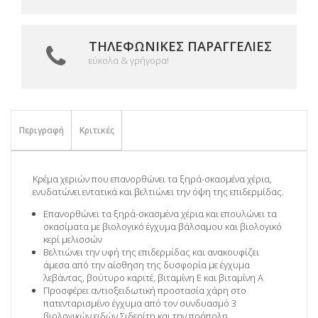
ΤΗΛΕΦΩΝΙΚΈΣ ΠΑΡΑΓΓΕΛΊΕΣ
εύκολα & γρήγορα!
Περιγραφή
Κριτικές
Κρέμα χεριών που επανορθώνει τα ξηρά-σκασμένα χέρια,
ενυδατώνει εντατικά και βελτιώνει την όψη της επιδερμίδας.
Επανορθώνει τα ξηρά-σκασμένα χέρια και επουλώνει τα
σκασίματα με βιολογικό έγχυμα βάλσαμου και βιολογικό
κερί μελισσών
Βελτιώνει την υφή της επιδερμίδας και ανακουφίζει
άμεσα από την αίσθηση της δυσφορία με έγχυμα
λεβάντας, βούτυρο καριτέ, βιταμίνη E και βιταμίνη A
Προσφέρει αντιοξειδωτική προστασία χάρη στο
πατενταρισμένο έγχυμα από τον συνδυασμό 3
βιολογικών ειδών Σιδερίτη και την πρόπολη