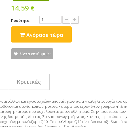
14,59 €
Ποσότητα
Αγόρασε τώρα
λίστα επιθυμιών
Κριτικές
ν, μετάλλων και ιχνοστοιχείων απαραίτητων για την καλή λειτουργία του
ου αισθάνονται ατονία, κόπωση, στρες. • άτομα που έχουν έντονη σωματική 
ατροφή. • άτομα που ασχολούνται με τον αθλητισμό. Στην προστασία των 
ης διατροφής, δίαιτας. Στην παραγωγή ενέργειας. • ειδικές περιπτώσεις π.
ισχυμένη με συνένζυμο Q10. Το συνένζυμο Q10 είναι ένα αντιοξειδωτικό σ
γει ενέργεια. Δεν περιέχει ζάχαρη, ιώδιο, γλουτένη.