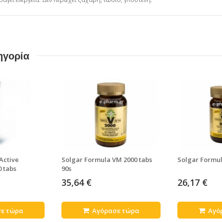
ηγορία
Active
Solgar Formula VM 2000 tabs
Solgar Formul
 tabs
90s
35,64 €
26,17 €
ε τώρα
Αγόρασε τώρα
Αγό