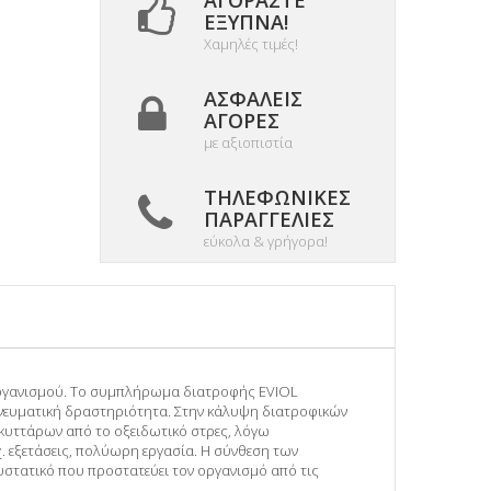
ΑΓΟΡΆΣΤΕ
ΈΞΥΠΝΑ!
Χαμηλές τιμές!
ΑΣΦΑΛΕΊΣ
ΑΓΟΡΈΣ
με αξιοπιστία
ΤΗΛΕΦΩΝΙΚΈΣ
ΠΑΡΑΓΓΕΛΊΕΣ
εύκολα & γρήγορα!
 οργανισμού. Το συμπλήρωμα διατροφής EVIOL
& πνευματική δραστηριότητα. Στην κάλυψη διατροφικών
κυττάρων από το οξειδωτικό στρες, λόγω
χ. εξετάσεις, πολύωρη εργασία. Η σύνθεση των
υστατικό που προστατεύει τον οργανισμό από τις