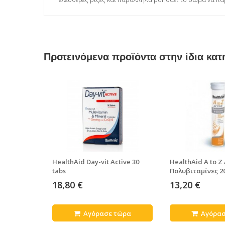
Προτεινόμενα προϊόντα στην ίδια κατ
HealthAid Day-vit Active 30
HealthAid A to Z 
tabs
Πολυβιταμίνες 20
18,80 €
13,20 €
Αγόρασε τώρα
Αγόρασ