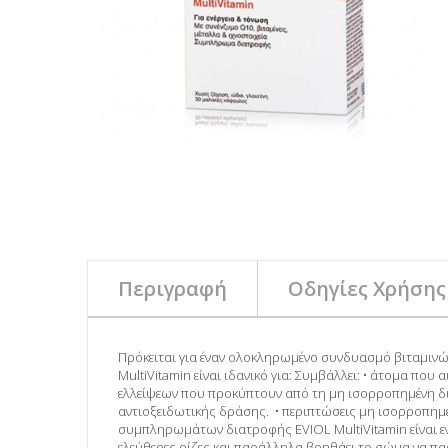
Περιγραφή
Οδηγίες Χρήσης
Πρόκειται για έναν ολοκληρωμένο συνδυασμό βιταμινώ
MultiVitamin είναι ιδανικό για: Συμβάλλει: • άτομα π
ελλείψεων που προκύπτουν από τη μη ισορροπημένη δι
αντιοξειδωτικής δράσης. • περιπτώσεις μη ισορροπημέν
συμπληρωμάτων διατροφής EVIOL MultiVitamin είναι εν
ελεύθερες ρίζες και παράλληλα βοηθάει το σώμα να παρά