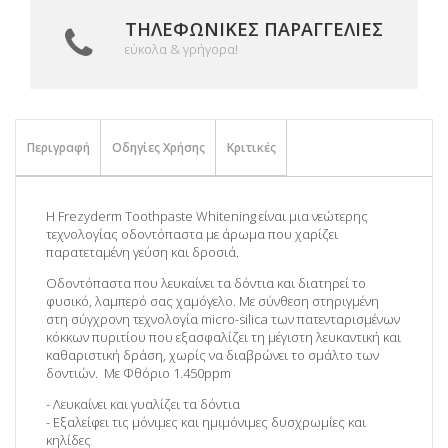
ΤΗΛΕΦΩΝΙΚΈΣ ΠΑΡΑΓΓΕΛΊΕΣ
εύκολα & γρήγορα!
Περιγραφή
Οδηγίες Χρήσης
Κριτικές
H Frezyderm Toothpaste Whitening είναι μια νεώτερης
τεχνολογίας οδοντόπαστα με άρωμα που χαρίζει
παρατεταμένη γεύση και δροσιά.
Οδοντόπαστα που λευκαίνει τα δόντια και διατηρεί το
φυσικό, λαμπερό σας χαμόγελο. Με σύνθεση στηριγμένη
στη σύγχρονη τεχνολογία micro-silica των πατενταρισμένων
κόκκων πυριτίου που εξασφαλίζει τη μέγιστη λευκαντική και
καθαριστική δράση, χωρίς να διαβρώνει το σμάλτο των
δοντιών. Με Φθόριο 1.450ppm
- Λευκαίνει και γυαλίζει τα δόντια
- Εξαλείφει τις μόνιμες και ημιμόνιμες δυσχρωμίες και
κηλίδες