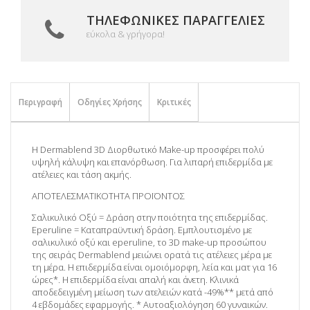
ΤΗΛΕΦΩΝΙΚΈΣ ΠΑΡΑΓΓΕΛΊΕΣ
εύκολα & γρήγορα!
Περιγραφή
Οδηγίες Χρήσης
Κριτικές
Η Dermablend 3D Διορθωτικό Make-up προσφέρει πολύ
υψηλή κάλυψη και επανόρθωση. Για λιπαρή επιδερμίδα με
ατέλειες και τάση ακμής.
ΑΠΟΤΕΛΕΣΜΑΤΙΚΟΤΗΤΑ ΠΡΟΪΟΝΤΟΣ
Σαλικυλικό Οξύ = Δράση στην ποιότητα της επιδερμίδας.
Eperuline = Καταπραϋντική δράση. Εμπλουτισμένο με
σαλικυλικό οξύ και eperuline, το 3D make-up προσώπου
της σειράς Dermablend μειώνει ορατά τις ατέλειες μέρα με
τη μέρα. Η επιδερμίδα είναι ομοιόμορφη, λεία και ματ για 16
ώρες*. Η επιδερμίδα είναι απαλή και άνετη. Κλινικά
αποδεδειγμένη μείωση των ατελειών κατά -49%** μετά από
4 εβδομάδες εφαρμογής. * Αυτοαξιολόγηση 60 γυναικών.