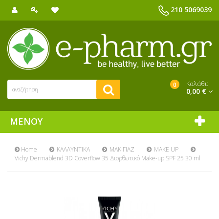
210 5069039
Καλάθι:
0
0,00 €
ΜΕΝΟΎ
Home
ΚΑΛΛΥΝΤΙΚΑ
ΜΑΚΙΓΙΑΖ
MAKE UP
Vichy Dermablend 3D Coverflow 35 Διορθωτικό Make-up SPF 25 30 ml