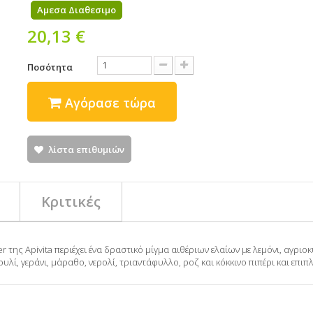
Αμεσα Διαθεσιμο
20,13 €
Ποσότητα
Αγόρασε τώρα
λίστα επιθυμιών
Κριτικές
 Apivita περιέχει ένα δραστικό μίγμα αιθέριων ελαίων με λεμόνι, αγριοκυ
ουλί, γεράνι, μάραθο, νερολί, τριαντάφυλλο, ροζ και κόκκινο πιπέρι και επι