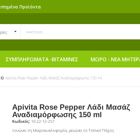
απημένα Προϊόντα
ρίες
ΣΥΜΠΛΗΡΩΜΑΤΑ -ΒΙΤΑΜΙΝΕΣ
ΜΩΡΟ - ΝΕΑ ΜΗΤΕΡ
Apivita Rose Pepper Λάδι Μασάζ Αναδιαμόρφωσης 150 ml
Apivita Rose Pepper Λάδι Μασάζ
Αναδιαμόρφωσης 150 ml
Κωδικός:
10-22-12-257
τονώνει τη Μικροκυκλοφορία, μειώνει το Τοπικό Πάχος