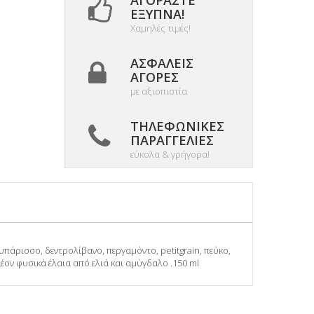
ΑΓΟΡΆΣΤΕ
ΈΞΥΠΝΑ!
Χαμηλές τιμές!
ΑΣΦΑΛΕΊΣ
ΑΓΟΡΈΣ
με αξιοπιστία
ΤΗΛΕΦΩΝΙΚΈΣ
ΠΑΡΑΓΓΕΛΊΕΣ
εύκολα & γρήγορα!
πάρισσο, δεντρολίβανο, περγαμόντο, petitgrain, πεύκο,
πλέον φυσικά έλαια από ελιά και αμύγδαλο .150 ml