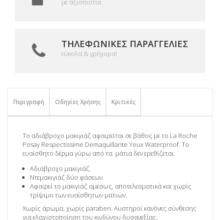
με αξιοπιστία
ΤΗΛΕΦΩΝΙΚΈΣ ΠΑΡΑΓΓΕΛΊΕΣ
εύκολα & γρήγορα!
Περιγραφή
Οδηγίες Χρήσης
Κριτικές
Το αδιάβροχο μακιγιάζ αφαιρείται σε βάθος με το La Roche
Posay Respectissime Demaquillante Yeux Waterproof. Το
ευαίσθητο δέρμα γύρω από τα μάτια δεν ερεθίζεται.
Αδιάβροχο μακιγιάζ.
Ντεμακιγιάζ δύο φάσεων.
Αφαιρεί το μακιγιάζ αμέσως, αποτελεσματικά και χωρίς
τρίψιμο των ευαίσθητων ματιών.
Χωρίς άρωμα, χωρίς paraben. Αυστηροί κανόνες σύνθεσης
για ελαχιστοποίηση του κινδύνου δυσανεξίας.