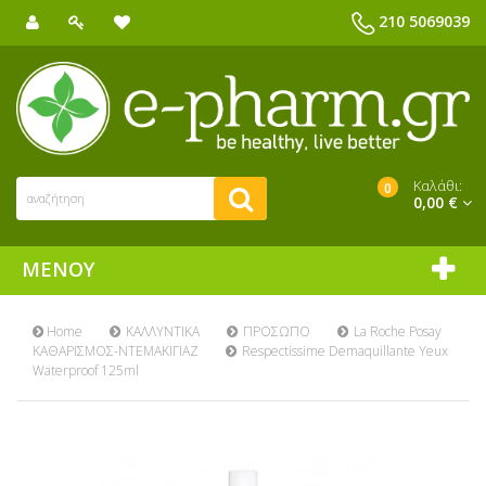
210 5069039
Καλάθι:
0
0,00 €
ΜΕΝΟΎ
Home
ΚΑΛΛΥΝΤΙΚΑ
ΠΡΟΣΩΠΟ
La Roche Posay
ΚΑΘΑΡΙΣΜΟΣ-ΝΤΕΜΑΚΙΓΙΑΖ
Respectissime Demaquillante Yeux
Waterproof 125ml