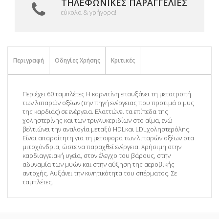
ΤΗΛΕΦΩΝΙΚΈΣ ΠΑΡΑΓΓΕΛΊΕΣ
εύκολα & γρήγορα!
Περιγραφή
Οδηγίες Χρήσης
Κριτικές
Περιέχει 60 ταμπλέτες Η καρνιτίνη επαυξάνει τη μετατροπή
των λιπαρών οξέων (την πηγή ενέργειας που προτιμά ο μυς
της καρδιάς) σε ενέργεια. Ελαττώνει τα επίπεδα της
χοληστερίνης και των τριγλυκεριδίων στο αίμα, ενώ
βελτιώνει την αναλογία μεταξύ HDLκαι LDLχοληστερόλης.
Είναι απαραίτητη για τη μεταφορά των λιπαρών οξέων στα
μιτοχόνδρια, ώστε να παραχθεί ενέργεια. Χρήσιμη στην
καρδιαγγειακή υγεία, στον έλεγχο του βάρους, στην
αδυναμία των μυών και στην αύξηση της αεροβικής
αντοχής. Αυξάνει την κινητικότητα του σπέρματος. Σε
ταμπλέτες.