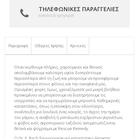
ΤΗΛΕΦΩΝΙΚΈΣ ΠΑΡΑΓΓΕΛΊΕΣ
εύκολα & γρήγορα!
Περιγραφή
Οδηγίες Χρήσης
Κριτικές
Όταν νιώθουμε πλήρεις, χαρούμενοι και θετικοί,
απολαμβάνουμε καλύτερη υγεία. Εισπράττουμε
περισσότερα από τη ζωή και μπορούμε να προσφέρουμε
περισσότερα στους φίλους και την οικογένειά μας.
Ορισμένες φορές όμως, χρειαζόμαστε μια μικρή βοήθεια
προκειμένου να μπορέσουμε να διατηρήσουμε τις
ισορροπίες και να προχωρήσουμε μπροστά. Καθημερινές
καταστάσεις, όπως η επίσκεψη στον οδοντίατρο,
συνέντευξη για δουλειά, ένας καυγάς, το άγχος την ημέρα
του γάμου, η αναβολή ή ματαίωση ευχάριστων γεγονότων,
ο φόβος ενός αεροπορικού ταξιδιού αντιμετωπίζονται
θετικά και ψύχραιμα με Rescue Remedy.
Ο Dr. Ε. Bach δημιούργησε για καταστάσεις έκτακτης