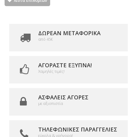
λίστα επιθυμιών
ΔΩΡΕΑΝ ΜΕΤΑΦΟΡΙΚΆ
από 45€
ΑΓΟΡΆΣΤΕ ΈΞΥΠΝΑ!
Χαμηλές τιμές!
ΑΣΦΑΛΕΊΣ ΑΓΟΡΈΣ
με αξιοπιστία
ΤΗΛΕΦΩΝΙΚΈΣ ΠΑΡΑΓΓΕΛΊΕΣ
εύκολα & γρήγορα!