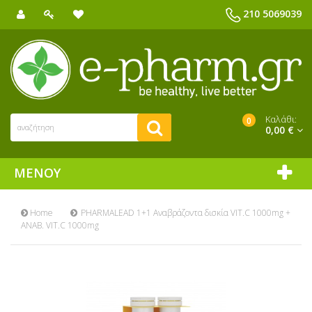
210 5069039
Καλάθι:
0
0,00 €
ΜΕΝΟΎ
Home
PHARMALEAD 1+1 Αναβράζοντα δισκία VIT.C 1000mg +
ΑΝΑΒ. VIT.C 1000mg