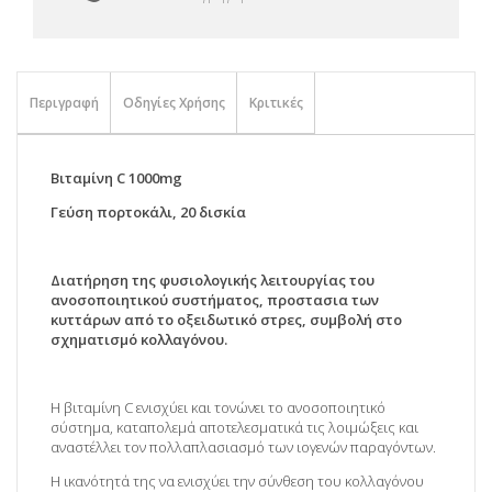
Περιγραφή
Οδηγίες Χρήσης
Κριτικές
Βιταμίνη C 1000mg
Γεύση πορτοκάλι, 20 δισκία
Διατήρηση της φυσιολογικής λειτουργίας του
ανοσοποιητικού συστήματος, προστασια των
κυττάρων από το οξειδωτικό στρες, συμβολή στο
σχηματισμό κολλαγόνου.
Η βιταμίνη C ενισχύει και τονώνει το ανοσοποιητικό
σύστημα, καταπολεμά αποτελεσματικά τις λοιμώξεις και
αναστέλλει τον πολλαπλασιασμό των ιογενών παραγόντων.
Η ικανότητά της να ενισχύει την σύνθεση του κολλαγόνου