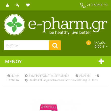
210 5069039
Καλάθι:
0
0,00 €
ΜΕΝΟΎ
Home
ΣΥΜΠΛΗΡΩΜΑΤΑ -ΒΙΤΑΜΙΝΕΣ
ΑΝΑΓΚΗ
ΓΥΝΑΙΚΑ
HealthAid Soya Isoflavones Complex 910 mg 30 tabs