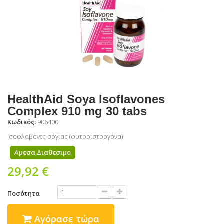
HealthAid Soya Isoflavones
Complex 910 mg 30 tabs
Κωδικός:
906400
Iσοφλαβόνες σόγιας (φυτοοιστρογόνα)
Αμεσα Διαθεσιμο
29,92 €
Ποσότητα
Αγόρασε τώρα