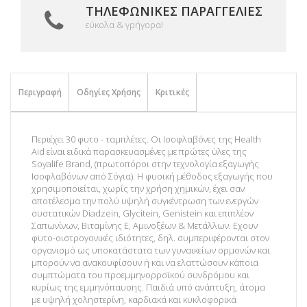
ΤΗΛΕΦΩΝΙΚΈΣ ΠΑΡΑΓΓΕΛΊΕΣ
εύκολα & γρήγορα!
Περιγραφή
Οδηγίες Χρήσης
Κριτικές
Περιέχει 30 φυτο - ταμπλέτες. Οι Ισοφλαβόνες της Health
Aid είναι ειδικά παρασκευασμένες με πρώτες ύλες της
Soyalife Brand, (πρωτοπόροι στην τεχνολογία εξαγωγής
Ισοφλαβόνων από Σόγια). Η φυσική μέθοδος εξαγωγής που
χρησιμοποιείται, χωρίς την χρήση χημικών, έχει σαν
αποτέλεσμα την πολύ υψηλή συγκέντρωση των ενεργών
συστατικών Diadzein, Glycitein, Genistein και επιπλέον
Σαπωνίνων, Βιταμίνης Ε, Αμινοξέων & Μετάλλων. Εχουν
φυτο-οιστρογονικές ιδιότητες, δηλ. συμπεριφέρονται στον
οργανισμό ως υποκατάστατα των γυναικείων ορμονών και
μπορούν να ανακουφίσουν ή και να ελαττώσουν κάποια
συμπτώματα του προεμμηνορροϊκού συνδρόμου και
κυρίως της εμμηνόπαυσης. Παιδιά υπό ανάπτυξη, άτομα
με υψηλή χοληστερίνη, καρδιακά και κυκλοφορικά