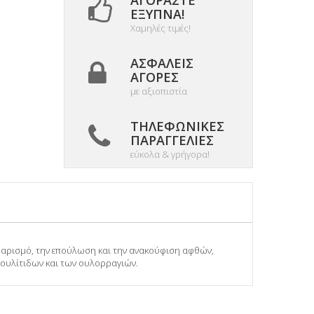
ΑΓΟΡΆΣΤΕ
ΈΞΥΠΝΑ!
Χαμηλές τιμές!
ΑΣΦΑΛΕΊΣ
ΑΓΟΡΈΣ
με αξιοπιστία
ΤΗΛΕΦΩΝΙΚΈΣ
ΠΑΡΑΓΓΕΛΊΕΣ
εύκολα & γρήγορα!
καθαρισμό, την επούλωση και την ανακούφιση αφθών,
 ουλίτιδων και των ουλορραγιών.