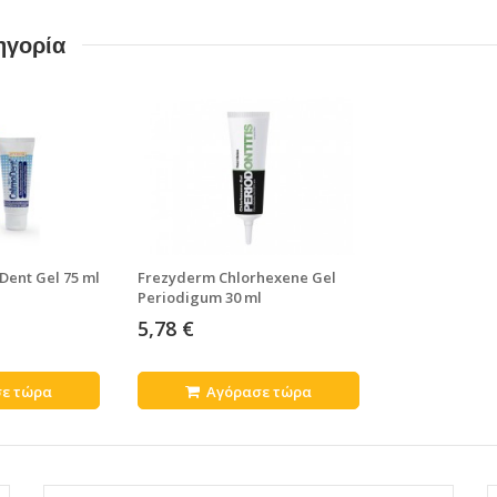
ηγορία
ent Gel 75 ml
Frezyderm Chlorhexene Gel
Periodigum 30 ml
5,78 €
ε τώρα
Αγόρασε τώρα