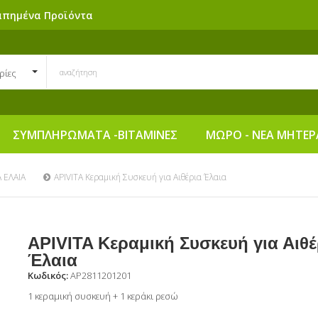
απημένα Προϊόντα
ρίες
ΣΥΜΠΛΗΡΩΜΑΤΑ -ΒΙΤΑΜΙΝΕΣ
ΜΩΡΟ - ΝΕΑ ΜΗΤΕΡ
Α ΕΛΑΙΑ
APIVITA Kεραμική Συσκευή για Αιθέρια Έλαια
APIVITA Kεραμική Συσκευή για Αιθέ
Έλαια
Κωδικός:
AP2811201201
1 κεραμική συσκευή + 1 κεράκι ρεσώ