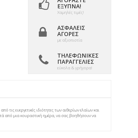
ΑΓΟΡΆΣΤΕ
ΈΞΥΠΝΑ!
Χαμηλές τιμές!
ΑΣΦΑΛΕΊΣ
ΑΓΟΡΈΣ
με αξιοπιστία
ΤΗΛΕΦΩΝΙΚΈΣ
ΠΑΡΑΓΓΕΛΊΕΣ
εύκολα & γρήγορα!
πό τις ευεργετικές ιδιότητες των αιθερίων ελαίων και
ετά από μια κουραστική ημέρα, να σας βοηθήσουν να