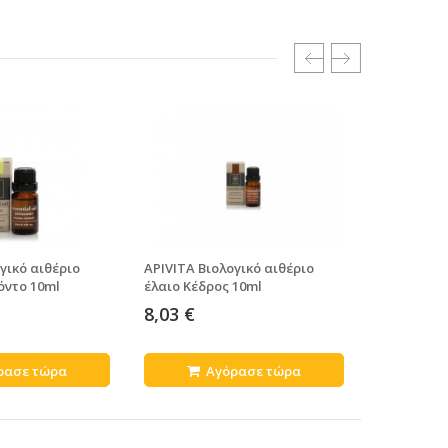
γικό αιθέριο
APIVITA Βιολογικό αιθέριο
APIVITA Βι
όντο 10ml
έλαιο Κέδρος 10ml
έλαιο Κανέ
8,03 €
12,45 €
ρασε τώρα
Αγόρασε τώρα
Α