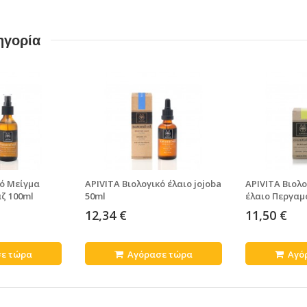
ηγορία
κό Μείγμα
APIVITA Βιολογικό έλαιο jojoba
APIVITA Βιολο
ζ 100ml
50ml
έλαιο Περγαμ
12,34 €
11,50 €
ε τώρα
Αγόρασε τώρα
Αγό