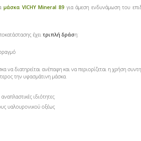
έα
μάσκα VICHY Mineral 89
για άμεση ενδυνάμωση του επι
αποκατάστασης έχει
τριπλή δράσ
η:
 φραγμό
κα να διατηρείται ανέπαφη και να περιορίζεται η χρήση συντη
ύτερος την υφασμάτινη μάσκα.
ι αναπλαστικές ιδιότητες
ους υαλουρονικού οξέως