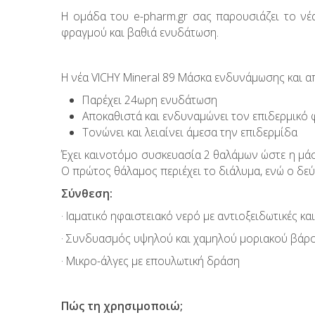
Η ομάδα του e-pharm.gr σας παρουσιάζει το ν
φραγμού και βαθιά ενυδάτωση.
Η νέα VICHY Mineral 89 Μάσκα ενδυνάμωσης και 
Παρέχει 24ωρη ενυδάτωση
Αποκαθιστά και ενδυναμώνει τον επιδερμικό
Τονώνει και λειαίνει άμεσα την επιδερμίδα
Έχει καινοτόμο συσκευασία 2 θαλάμων ώστε η μάσ
Ο πρώτος θάλαμος περιέχει το διάλυμα, ενώ ο δε
Σύνθεση:
· Ιαματικό ηφαιστειακό νερό με αντιοξειδωτικές κα
· Συνδυασμός υψηλού και χαμηλού μοριακού βάρ
· Μικρο-άλγες με επουλωτική δράση
Πώς τη χρησιμοποιώ;