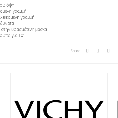
πίσω όψη
κομένη γραμμή
ακεκκομένη γραμμή
 δυνατά
ι στην υφασμάτινη μάσκα
σωπο για 10’
Share