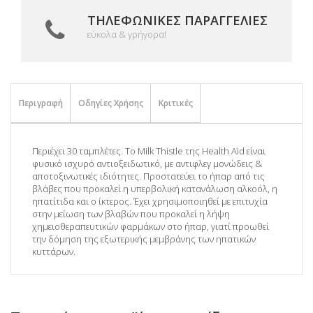
ΤΗΛΕΦΩΝΙΚΈΣ ΠΑΡΑΓΓΕΛΊΕΣ
εύκολα & γρήγορα!
Περιγραφή
Οδηγίες Χρήσης
Κριτικές
Περιέχει 30 ταμπλέτες. Το Milk Thistle της Ηealth Aid είναι
φυσικό ισχυρό αντιοξειδωτικό, με αντιφλεγ μονώδεις &
αποτοξινωτικές ιδιότητες. Προστατεύει το ήπαρ από τις
βλάβες που προκαλεί η υπερβολική κατανάλωση αλκοόλ, η
ηπατίτιδα και ο ίκτερος. Έχει χρησιμοποιηθεί με επιτυχία
στην μείωση των βλαβών που προκαλεί η λήψη
χημειοθεραπευτικών φαρμάκων στο ήπαρ, γιατί προωθεί
την δόμηση της εξωτερικής μεμβράνης των ηπατικών
κυττάρων.