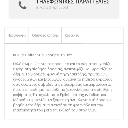
ΤΗΛΕΦΩΝΙΚΈΣ ΠΑΡΑΓΓΕΛΊΕΣ
εύκολα & γρήγορα!
Περιγραφή
Οδηγίες Χρήσης
Κριτικές
ΚΟΡΡΕΣ After Sun Γιαούρτι 150 ml:
Γαλάκτωμα -Gel για το πρόσωπο και το σώμα που χαρίζει
ευχάριστη αίσθηση δροσιάς, ανακουφίζει και φροντίζει το
δέρμα. Το γιαούρτι, φυσική πηγή λακτόζης, πρωτεϊνών,
ιχνοστοιχείων και βιταμινών, αυξάνει τα επίπεδα υγρασίας
στις ανώτερες στιβάδες της επιδερμίδας καταπραϋνοντας
άμεσα το αίσθημα το ερύθημα (κοκκινίλα) και την αίσθηση
καψίματος.Τα εκχυλίσματα Epilobium angustifolium και
Μάραθου εμφανίζουν εξαιρετική αντιφλογιστική δράση και
βοηθούν το δέρμα να ανακτήσει τη φρεσκάδα και την
ελαστικότητά του μετά την έκθεσή του στον ήλιο.